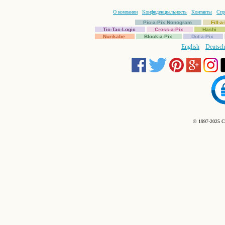
О компании
Конфиденциальность
Контакты
Спр
Pic-a-Pix Nonogram
Fill-
Tic-Tac-Logic
Cross-a-Pix
Hashi
Nurikabe
Block-a-Pix
Dot-a-Pix
English
Deutsch
© 1997-2025 C