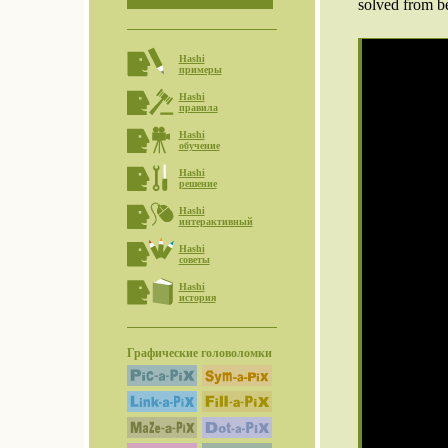
solved from be
Hashi
примеры
Hashi
правила
Hashi
обучение
Hashi
решение
Hashi
интерактивный
Hashi
советы
Hashi
история
Графические головоломки