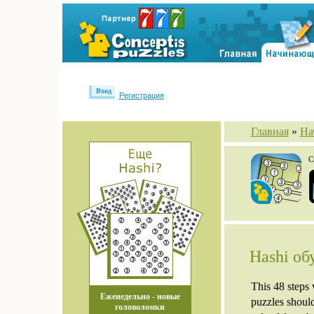
Вход
Регистрация
Главная
»
На
С
Hashi об
This 48 steps
Еженедельно - новые
puzzles should
головоломки