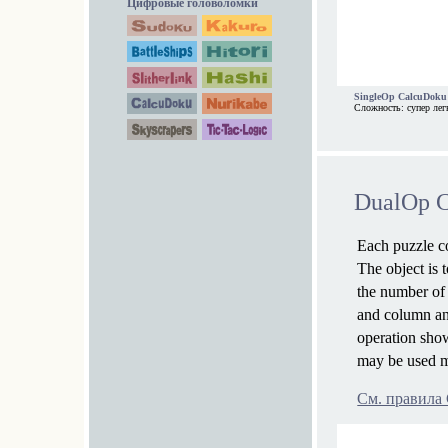
Цифровые головоломки
SingleOp CalcuDoku 
Сложность: супер лег
DualOp 
Each puzzle co
The object is 
the number of 
and column an
operation show
may be used m
См. правила