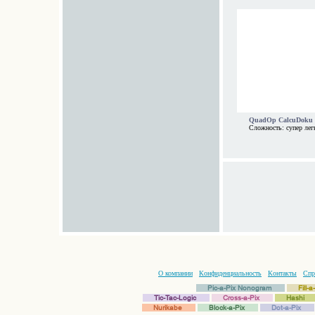
QuadOp CalcuDoku 
Сложность: супер лег
О компании
Конфиденциальность
Контакты
Спр
Pic-a-Pix Nonogram
Fill-
Tic-Tac-Logic
Cross-a-Pix
Hashi
Nurikabe
Block-a-Pix
Dot-a-Pix