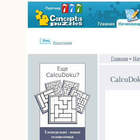
Вход
Регистрация
Главная
»
На
CalcuDo
Еженедельно - новые
головоломки