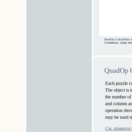
DualOp CalcuDoku 4
Сложность: супер лег
QuadOp 
Each puzzle co
The object is 
the number of 
and column an
operation show
may be used m
См. правила