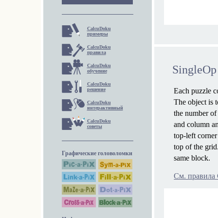
CalcuDoku
примеры
CalcuDoku
правила
CalcuDoku
SingleOp
обучение
CalcuDoku
Each puzzle co
решение
The object is 
CalcuDoku
интерактивный
the number of 
CalcuDoku
and column an
советы
top-left corne
top of the gr
Графические головоломки
same block.
См. правила