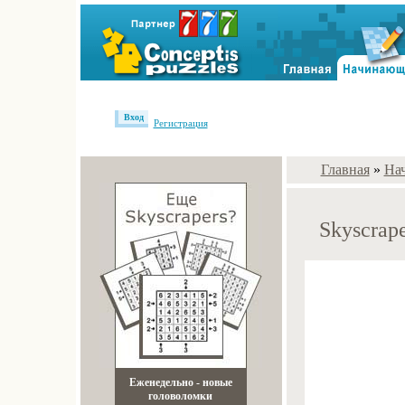
Вход
Регистрация
Главная
»
На
Skyscrape
Еженедельно - новые
головоломки