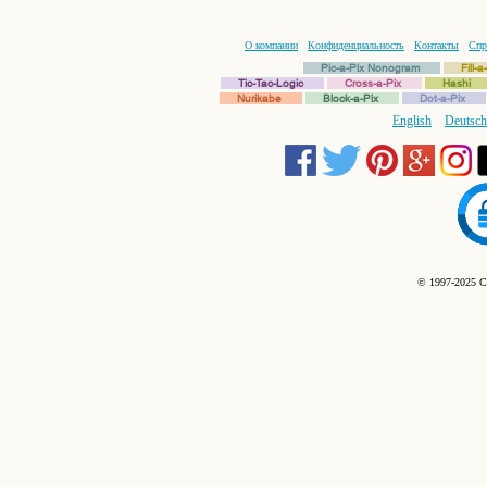
О компании
Конфиденциальность
Контакты
Спр
Pic-a-Pix Nonogram
Fill-
Tic-Tac-Logic
Cross-a-Pix
Hashi
Nurikabe
Block-a-Pix
Dot-a-Pix
English
Deutsch
© 1997-2025 C