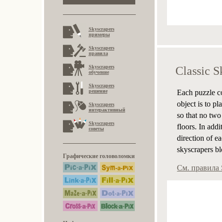
Skyscrapers
примеры
Skyscrapers
правила
Skyscrapers
Classic S
обучение
Skyscrapers
Each puzzle co
решение
object is to p
Skyscrapers
интерактивный
so that no tw
Skyscrapers
floors. In add
советы
direction of ea
skyscrapers bl
Графические головоломки
См. правила 