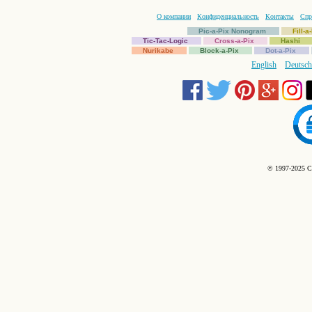
О компании
Конфиденциальность
Контакты
Спр
Pic-a-Pix Nonogram
Fill-
Tic-Tac-Logic
Cross-a-Pix
Hashi
Nurikabe
Block-a-Pix
Dot-a-Pix
English
Deutsch
© 1997-2025 C