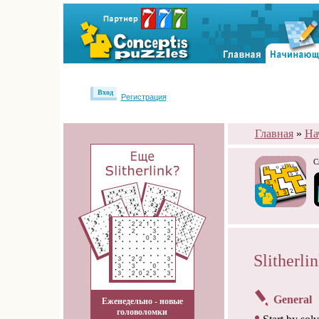
Вход
Регистрация
Главная
»
На
С
Slitherli
General
Еженедельно - новые
головоломки