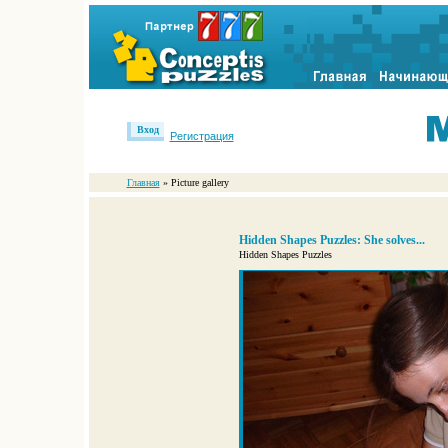
Вход
Регистрация
Главная
» Picture gallery
Hidden Shapes Puzzles: She solves...
Hidden Shapes Puzzles