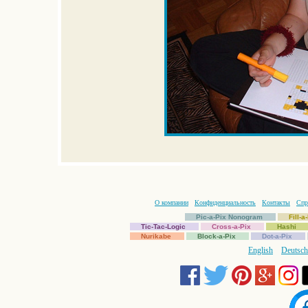
О компании
Конфиденциальность
Контакты
Спр
Pic-a-Pix Nonogram
Fill-
Tic-Tac-Logic
Cross-a-Pix
Hashi
Nurikabe
Block-a-Pix
Dot-a-Pix
English
Deutsch