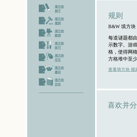
填方块
例子
规则
填方块
规则
B&W 填方块
填方块
教程
每道谜题都
填方块
示数字。游
技巧
格，使得网
填方块
方格堆中至
交互
填方块
查看填方块 规
建议
填方块
历史
喜欢并分