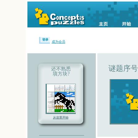
登录
成为会员
谜题序号 0
还不熟悉
填方块?
从这里开始