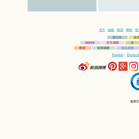
关于
隐私
联系
帮助
常
填方块
像
OOXX
交叉填图
岛
数墙
矩形填图
连点成线
English
Deutsch
版权归