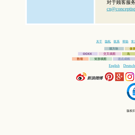
对于顾客服
cn@conceptisp
关于
隐私
联系
帮助
常
填方块
像
OOXX
交叉填图
岛
数墙
矩形填图
连点成线
English
Deutsch
版权归