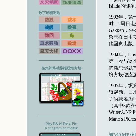
Ishida的谜
数字逻辑谜题
1993年，第
时，“周日电
Gakken，Se
杂志在日本
他国家出版
1994年，
第一次与这类
的康思谜题
在您的移动终端玩填方块
填方块便应
1995年，
道谜题。日本的
了俩款名为Pi
（其中8款在俩个月
Writer以N
Mario's P
Play B&W Pic-a-Pix
Nonogram on mobile
被MAME仿