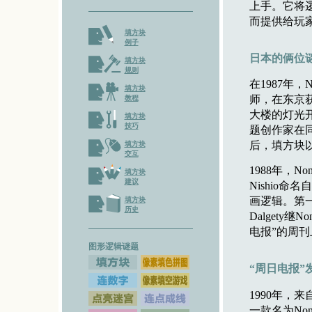
上手。它将
而提供给玩
填方块
例子
日本的俩位
填方块
规则
在1987年，
填方块
师，在东京
教程
大楼的灯光开关
填方块
技巧
题创作家在
后，填方块
填方块
交互
1988年，N
填方块
建议
Nishio命
画逻辑。第一
填方块
历史
Dalgety继
电报”的周刊
图形逻辑谜题
“周日电报
1990年，来自
一款名为No