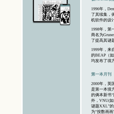
1996年，D
了其续集，
机软件的设
1998年，
商名为Grun
了提高其谜题
1999年，来
的BEAP（如今更
均发布了填
第一本月刊
2000年，英国
是第一本填方块
的俩本新书“
外，VNU(如
谜题XXL”
为“按数画画