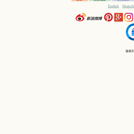
English
Deutsch
版权归