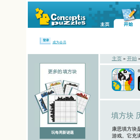
登录
成为会员
主页
»
开始
填方块 
康思填方块
玩每周新谜题
游戏。它充