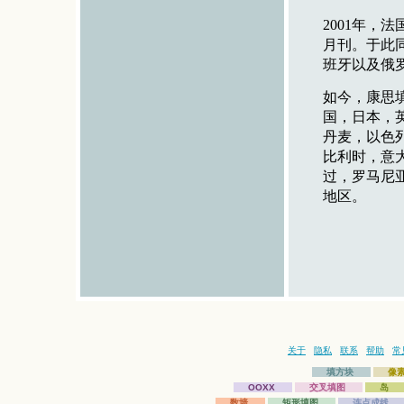
2001年，
月刊。于此
班牙以及俄
如今，康思
国，日本，
丹麦，以色
比利时，意
过，罗马尼
地区。
关于
隐私
联系
帮助
常
填方块
像
OOXX
交叉填图
岛
数墙
矩形填图
连点成线