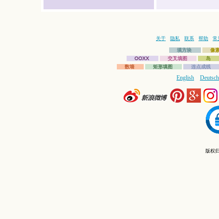
关于
隐私
联系
帮助
常
填方块
像
OOXX
交叉填图
岛
数墙
矩形填图
连点成线
English
Deutsch
版权归