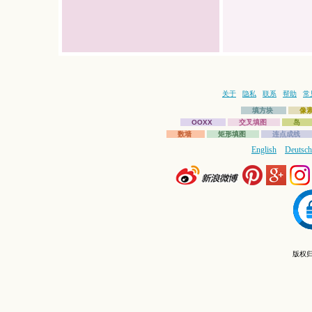
关于
隐私
联系
帮助
常
填方块
像
OOXX
交叉填图
岛
数墙
矩形填图
连点成线
English
Deutsch
版权归