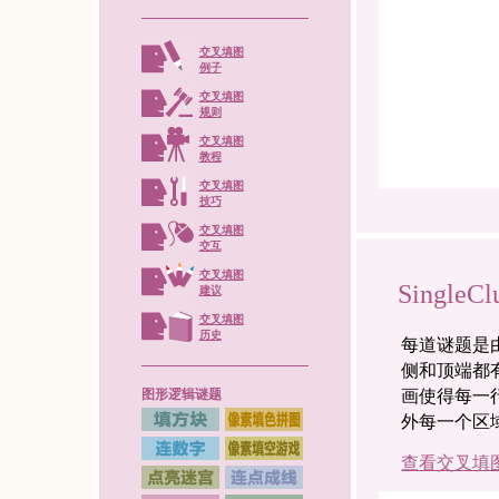
交叉填图
例子
交叉填图
规则
交叉填图
教程
交叉填图
技巧
交叉填图
交互
交叉填图
Single
建议
交叉填图
历史
每道谜题是
侧和顶端都
画使得每一
图形逻辑谜题
外每一个区
查看交叉填