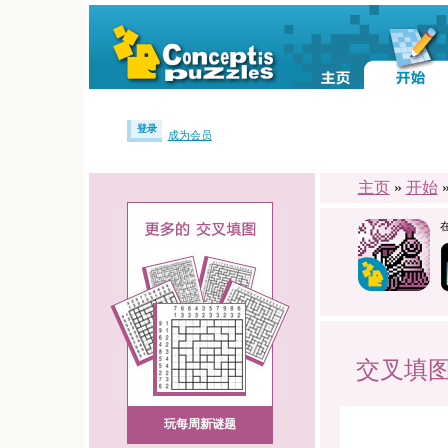
登录
成为会员
主页
»
开始
交叉填
玩每周新谜题