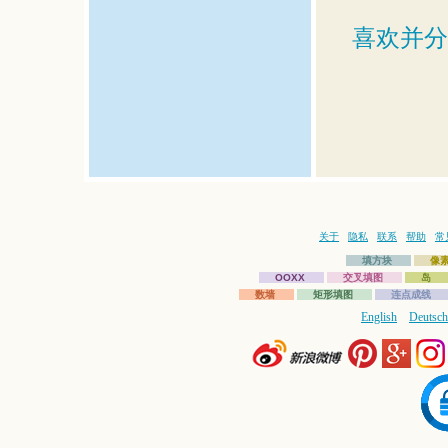
喜欢并分
关于
隐私
联系
帮助
常
填方块
像
OOXX
交叉填图
岛
数墙
矩形填图
连点成线
English
Deutsch