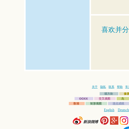
喜欢并分
关于
隐私
联系
帮助
常
填方块
像
OOXX
交叉填图
岛
数墙
矩形填图
连点成线
English
Deutsch