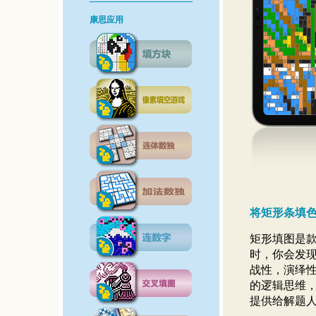
康思应用
将矩形条填
矩形填图是
时，你会发
战性，演绎
的逻辑思维
提供给解题