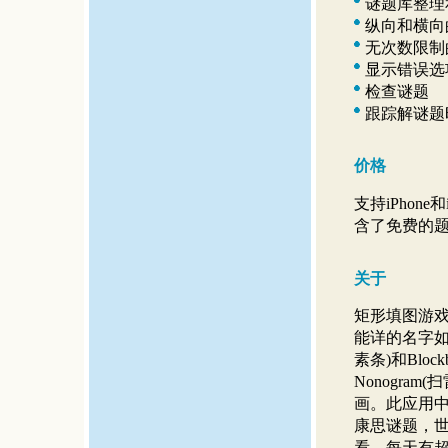
谜题库整理
纵向和横向
无次数限制
显示错误选
检查谜题
跟踪解谜题
价格
支持iPhon
含了免费的
关于
矩形填图游
能详的名字如Shi
素条)和Block
Nonogram
画。此应用中的所
康思谜题，
看，每天有超