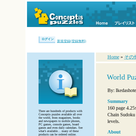
ログイン
新規登録(登録無料)
Home
»
その
World Pu
By: Ikedashote
Summary
160 page 4.25
There are hundreds of products with
Chain Sudoku p
Conceptis puzzles available all over
the world, from magazines, books
levels.
and newspapers to mobile phones,
PC games, console games, board
games and even daily calendars. See
what’s available… many of these
About
products can be ordered online.