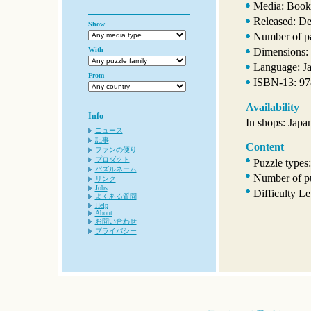
Media: Book
Released: D
Show
Number of p
With
Dimensions: 
Language: Ja
From
ISBN-13: 9
Availability
Info
In shops: Japa
ニュース
記事
Content
ファンの便り
プロダクト
Puzzle types
パズルネーム
Number of pu
リンク
Jobs
Difficulty L
よくある質問
Help
About
お問い合わせ
プライバシー