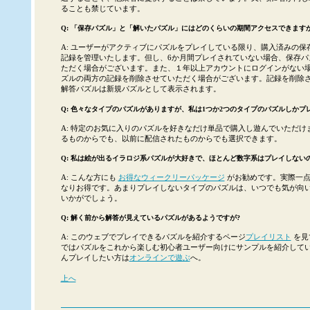
ることも禁じています。
Q: 「保存パズル」と「解いたパズル」にはどのくらいの期間アクセスできますか
A: ユーザーがアクティブにパズルをプレイしている限り、購入済みの保
記録を管理いたします。但し、6か月間プレイされていない場合、保存パ
ただく場合がございます。また、１年以上アカウントにログインがない
ズルの両方の記録を削除させていただく場合がございます。記録を削除
解答パズルは新規パズルとして表示されます。
Q: 色々なタイプのパズルがありますが、私は1つか2つのタイプのパズルしかプ
A: 特定のお気に入りのパズルを好きなだけ単品で購入し遊んでいただけ
るものからでも、以前に配信されたものからでも選択できます。
Q: 私は絵が出るイラロジ系パズルが大好きで、ほとんど数字系はプレイしない
A: こんな方にも
お得なウィークリーパッケージ
がお勧めです。実際一点
なりお得です。あまりプレイしないタイプのパズルは、いつでも気が向
いかがでしょう。
Q: 解く前から解答が見えているパズルがあるようですが?
A: このウェブでプレイできるパズルを紹介するページ
プレイリスト
を見
ではパズルをこれから楽しむ初心者ユーザー向けにサンプルを紹介してい
んプレイしたい方は
オンラインで遊ぶ
へ。
上へ