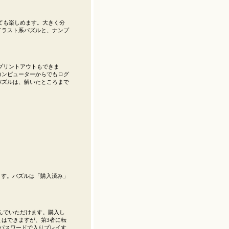
ても楽しめます。大きく分
イラスト系パズルと、ナンプ
プリントアウトもできま
コンピューターからでもログ
パズルは、解いたところまで
。
きます。パズルは「購入済み」
んでいただけます。購入し
はできますが、第3者に転
パスワードで入りプレイす