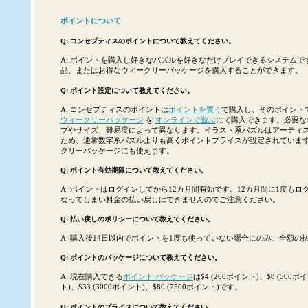
ポイントについて
Q: コンセプティスのポイントについて教えてください。
A: ポイントを購入し好きなパズルを好きなだけプレイできるシステムで
品、またはお得なウィークリーパッケージを購入することができます。
Q: ポイント設定について教えてください。
A: コンセプティスのポイントは
ポイントを買う
で購入し、そのポイント
ウィークリーパッケージ
を
オンラインで遊ぶ
にて購入できます。必要な
プやサイズ、難易度によって異なります。イラスト系パズルはアーティ
ため、通常数字系パズルよりも高くポイントプライスが設定されていま
クリーパッケージにも使えます。
Q: ポイント有効期限について教えてください。
A: ポイントはログインしてから12カ月間有効です。12カ月間に1度も
なってしまい料金の払い戻しはできませんのでご注意ください。
Q: 払い戻しのポリシーについて教えてください。
A: 購入後14日以内でポイントを1度も使っていない場合にのみ、全額の
Q: ポイントのパッケージについて教えてください。
A: 現在購入できる
ポイント パッケージ
は$4 (200ポイント)、$8 (500ポ
ト)、$33 (3000ポイント)、$80 (7500ポイント)です。
Q: ポイントのプライスについて教えてください。