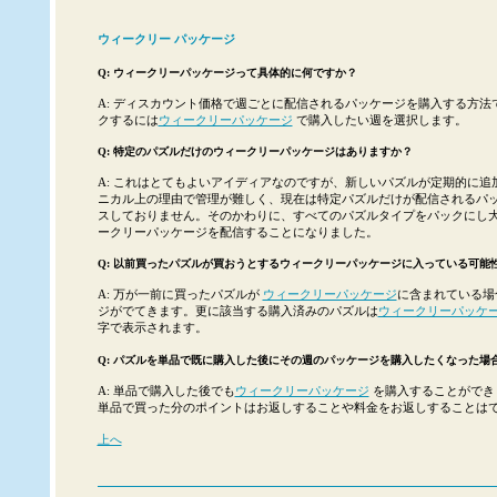
ウィークリー パッケージ
Q: ウィークリーパッケージって具体的に何ですか？
A: ディスカウント価格で週ごとに配信されるパッケージを購入する方法
クするには
ウィークリーパッケージ
で購入したい週を選択します。
Q: 特定のパズルだけのウィークリーパッケージはありますか？
A: これはとてもよいアイディアなのですが、新しいパズルが定期的に追
ニカル上の理由で管理が難しく、現在は特定パズルだけが配信されるパ
スしておりません。そのかわりに、すべてのパズルタイプをパックにし
ークリーパッケージを配信することになりました。
Q: 以前買ったパズルが買おうとするウィークリーパッケージに入っている可能
A: 万が一前に買ったパズルが
ウィークリーパッケージ
に含まれている場
ジがでてきます。更に該当する購入済みのパズルは
ウィークリーパッケ
字で表示されます。
Q: パズルを単品で既に購入した後にその週のパッケージを購入したくなった場
A: 単品で購入した後でも
ウィークリーパッケージ
を購入することができ
単品で買った分のポイントはお返しすることや料金をお返しすることは
上へ