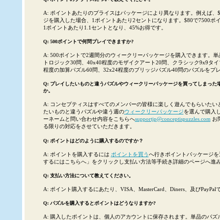
A: ポイントあたりのプライスはパッケージにより異なります。例えば、$
ジを購入した場合、1ポイントあたり2セントになります。$80で7500
1ポイントあたり1.1セントとなり、45%お得です。
Q: 500ポイントで何問プレイできますか?
A: 500ポイントで2週間分のウィークリーパッケージを購入できます。単
トロジック30問、40x40程度のモザイクアート20問、クラシック9x9タイプ
程度の加算パズル60問、32x24程度のブリッジパズル40問のパズルを
Q: プレイしたいものと違うパズルやウィークリーパッケージを買ってしまった
か。
A: コンセプティスはすべてのメンバーの皆様に楽しく遊んでもらいたい
たいものと違うパズルや違う週の
ウィークリーパッケージ
を選んで購入
ーネームと問い合わせ内容をこちらへ
supportjp@conceptispuzzles.com
お
る限りの対応をさせていただきます。
Q: ポイントはどのように購入するのですか？
A: ポイントを購入するには
ポイントを買う
へ行きポイントパッケージを
するにはこちらへ」をクリックし支払い方法等手続き詳細のページへ進
Q: 支払い方法について教えてください。
A: ポイント購入するにあたり、VISA、MasterCard、Diners、及びPa
Q: パズルを購入するとポイントはどうなりますか?
A: 購入したポイントは、個人のアカウントに保存されます。単品のパズ