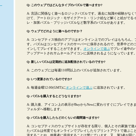
Q: このウェブではどんなタイプのパズルで遊べますか?
A: 言語に関係なく遊べるロジックパズルです。過去に知識や経験がなく
けて、アートロジック・モザイクアート・リンク絵など解くと絵がでる
レ・加算パズル・ブリッジパズルなど数字系のパズルがあります。
Q: ウェブでどのように遊べるのですか？
A: コンセプティス独自のアプリはオンライン上でのプレイはもちろん、
す。パズルはコンセプティスのサーバーに保存されるので、世界中どの
インしてプレイすることができます。
オンラインで遊ぶ
でプレイ途中の
アップデートされサムネールアイコンに反映されるようになっています
Q: 新しいパズルは定期的に追加配信されているのですか?
A: このウェブには毎週110問以上のパズルが追加されています。
Q: いつ更新されているのですか?
A: 毎週金曜12:00(GMT)に
オンラインで遊ぶ
に追加されています。
Q: パズルを購入するとどうなりますか?
A: 購入後、アイコン上の表示がBuyからNewに変わりすぐにプレイで
フォルダへ移動します。
Q: パズルを購入したらどのくらいの期間遊べますか?
A: コンセプティスのウェブサイトが存在する限り、個人とその家族で遊
たパズルは何度でもオンラインでプレイしたりプリントアウトで遊ぶこと
送することや、他業者に提供することは禁じています。又、第3者が同じ