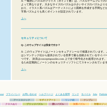
A: 一般的にパズルのプライス（ポイント数）は、パズルゲームプレイの
よって異なります。大きなサイズのパズルは小さいサイズのパズルより
おり、イラスト系パズルはアーティストにより図柄を作成する手間など
字系パズルよりも高くポイントが設定されています。
上へ
セキュリティについて
Q: このウェブサイトは安全ですか？
A: このウェブサイトはノートンセキュアドシールで保護されています。
はシマンテック社から提供されている世界で最も信頼されているサイバ
つです。 決済はconceptispuzzles.com 上で全て暗号化され処理され
るため定期的にノートンのセキュリティソフトにてスキャンされていま
上へ
bout
プライバシー
お問い合わせ
ヘルプページ
よくある質問
リンク
モバイル
Jobs
Publish
アートロジック
モザイクアート
リンク絵
ナンプレ
クロスぬり
ブリッジパズル
囲いパズル
加算パズル
対称ロジッ