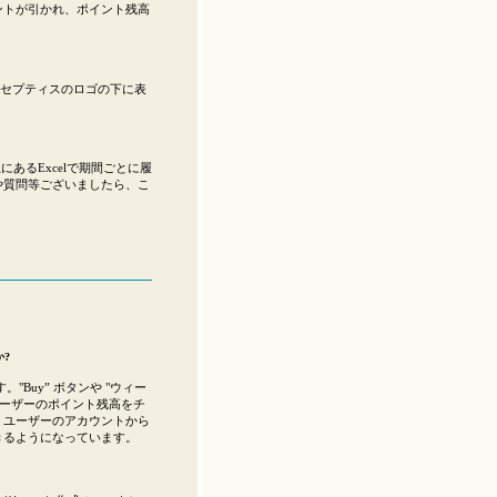
ントが引かれ、ポイント残高
上、コンセプティスのロゴの下に表
あるExcelで期間ごとに履
や質問等ございましたら、こ
?
Buy” ボタンや "ウィー
ユーザーのポイント残高をチ
、ユーザーのアカウントから
きるようになっています。