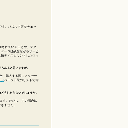
です。パズル内容をチェッ
加されていることや、テク
ッケージは残念ながらサービ
大幅ディスカウントしたウィ
性もあると思いますが。
合、購入する際にメッセー
ージ
ページ下段のリストで赤
合どうしたらよいでしょうか。
ます。ただし、この場合は
できません。