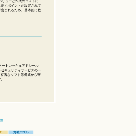
バリューと作成のコストに
も高くポイントが設定されて
が含まれるため、基本的に数
ノートンセキュアドシール
ーセキュリティサービスの一
ます。 有害なソフト等脅威から守
す。
ers
ク
海戦パズル