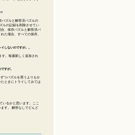
?
存パズルと解答済パズルの
ズルの記録を削除させてい
場合、保存パズルと解答済パ
された場合、すべての保存、
レイしないのですが。。
ます。毎週新しく追加され
のですが。
ずつパズルを買うよりもか
いたときにトライしてみては
ているかと思います。ここ
ます。 解答なしでどんど