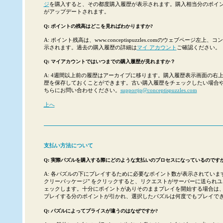
ジ
を購入すると、その都度購入履歴が表示されます。購入相当分のポイ
がアップデートされます。
Q: ポイントの残高はどこを見ればわかりますか?
A: ポイント残高は、www.conceptispuzzles.comのウェブページ左
示されます。過去の購入履歴の詳細は
マイ アカウント
ご確認ください。
Q: マイアカウントではいつまでの購入履歴が見れますか？
A: 4週間以上前の履歴はアーカイブに移ります。購入履歴表示画面の右上に
歴を保存しておくことができます。古い購入履歴をチェックしたい場合
ちらにお問い合わせください。
supportjp@conceptispuzzles.com
上へ
支払い方法について
Q: 実際パズルを購入する際にどのような支払いのプロセスになっているのですか
A: 各パズルの下にプレイするために必要なポイント数が表示されています。"
クリーパッケージ" をクリックすると、リクエストがサーバーに送られ
ェックします。十分にポイントがありそのままプレイを開始する場合は
プレイする分のポイントが引かれ、選択したパズルは何度でもプレイで
Q: パズルによってプライスが違うのはなぜですか?