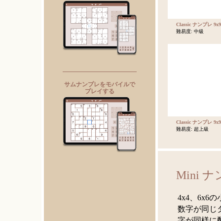
Classic ナンプレ 9x9
難易度: 中級
サムナンプレをモバイルで
プレイする
Classic ナンプレ 9x9
難易度: 超上級
Mini 
4x4、6x
数字が同じタ
字が同様に