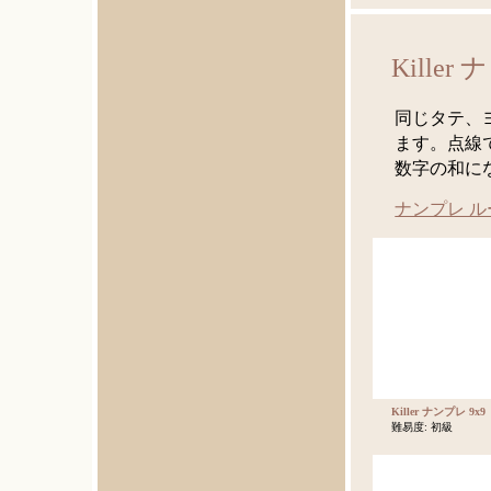
Killer
同じタテ、ヨ
ます。点線
数字の和に
ナンプレ ル
Killer ナンプレ 9x9
難易度: 初級