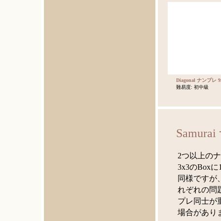
Diagonal ナンプレ 9
難易度: 初中級
Samur
2つ以上の
3x3のBo
同様ですが
れぞれの問
プレ同士が
場合があり