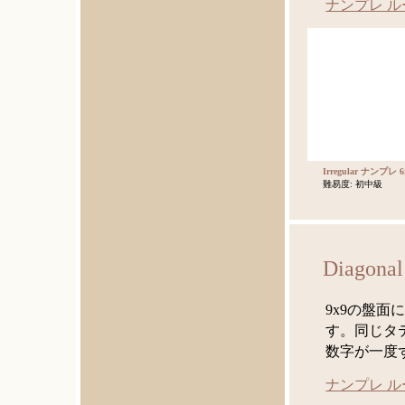
ナンプレ ル
Irregular ナンプレ 6
難易度: 初中級
Diagon
9x9の盤面
す。同じタテ
数字が一度
ナンプレ ル