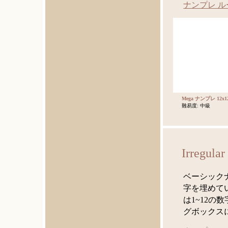
ナンプレ ル
Mega ナンプレ 12x1
難易度: 中級
Irregu
ベーシック
字を埋めてい
は1~12の
グボックス