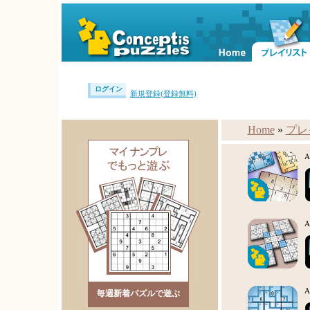
ログイン
新規登録(登録無料)
Home
»
プレ
毎週新着パズルで遊ぶ