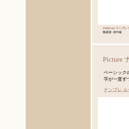
OddEven ナンプレ 9x
難易度: 初中級
Pictur
ベーシック
字が一度ず
ナンプレ ル