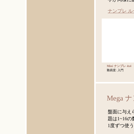
ナンプレ ル
Mini ナンプレ 4x4
難易度: 入門
Mega 
盤面に与えら
題は1~16
1度ずつ使