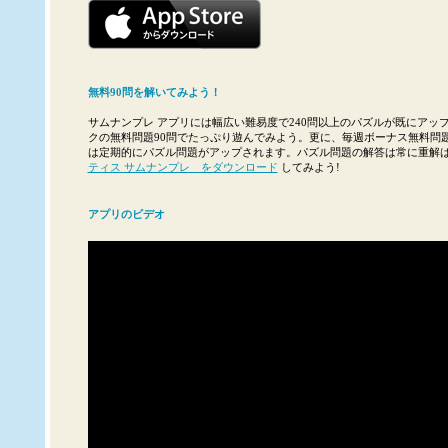
無料90問を解いてみよう！
サムナンプレ アプリには幅広い難易度で240問以上のパズルが既にアッ
クの無料問題90問でたっぷり遊んでみよう。更に、毎週ボーナス無料問
は定期的にパズル問題がアップされます。パズル問題の解答は常に重解
ティス サムナンプレ をダウンロード
してみよう!
アプリのビデオ