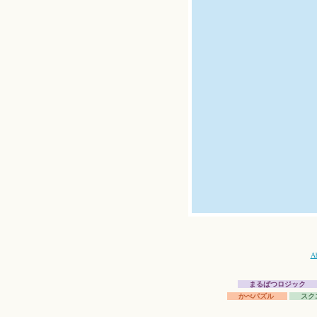
A
まるばつロジック
かべパズル
スク