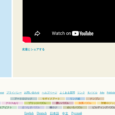
友達とシェアする
bout
プライバシー
お問い合わせ
ヘルプページ
よくある質問
リンク
モバイル
Jobs
Publish
アートロジック
モザイクアート
リンク絵
ナンプレ
クロスぬり
ブリッジパズル
囲いパズル
加算パズル
対称ロジッ
エアピクト
点つなぎパズル
検ロジ
めいろパズル
ビルディングパズ
English
Deutsch
Русский
日本語
中文