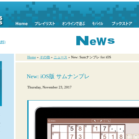
料)
Home
»
その他
»
ニュース
» New: Sumナンプレ for iOS
New: iOS版 サムナンプレ
Thursday, November 23, 2017
近
日
ル
届
ー