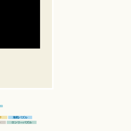
ers
ク
海戦パズル
ル
ロンリ―パズル