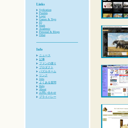
Links
Sydication
Puzzles
Logic
Games & Toys
IQ
Math
Academic
Personal & Blogs
Other
Info
ニュース
記事
ファンの便り
プロダクト
パズルネーム
リンク
Jobs
よくある質問
Help
About
お問い合わせ
プライバシー