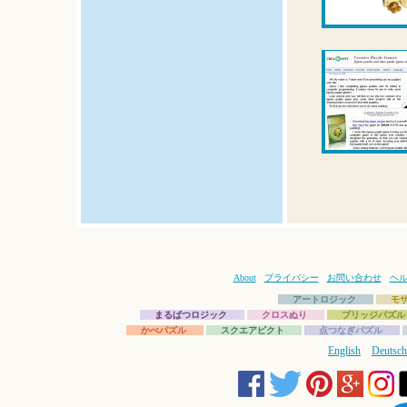
About
プライバシー
お問い合わせ
ヘ
アートロジック
モ
まるばつロジック
クロスぬり
ブリッジパズル
かべパズル
スクエアピクト
点つなぎパズル
English
Deutsch