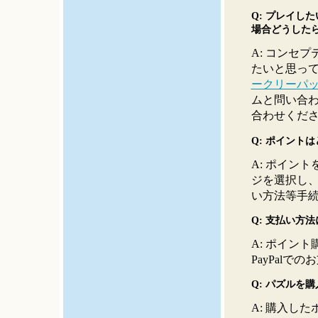
Q: プレイし
場合どうした
A: コンセ
たいと思っ
ークリーパ
ムと問い合
合わせくだ
Q: ポイント
A: ポイン
ジを選択し
い方法等手
Q: 支払い方
A: ポイント購
PayPalで
Q: パズルを
A: 購入し