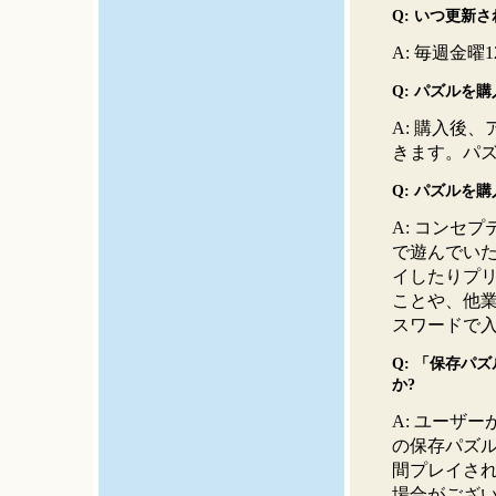
Q: いつ更新
A: 毎週金曜12
Q: パズルを
A: 購入後
きます。パ
Q: パズルを
A: コンセ
で遊んでい
イしたりプリ
ことや、他業
スワードで
Q: 「保存パ
か?
A: ユーザ
の保存パズル
間プレイさ
場合がござ