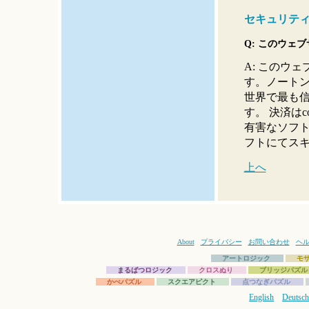
セキュリテ
Q: このウェ
A: このウ
す。ノート
世界で最も
す。 決済はco
有害なソフ
フトにてス
上へ
About
プライバシー
お問い合わせ
ヘ
アートロジック
モ
まるばつロジック
クロスぬり
ブリッジパズル
かべパズル
スクエアピクト
点つなぎパズル
English
Deutsch