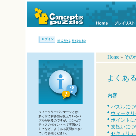
ログイン
新規登録(登録無料)
Home
»
その
よくあ
内容
パズルにつ
ウィークリーパッケージとは?
ウィークリ
解く前に解答図が見えているパ
ポイントに
ズルがあるのですが。コンセプ
ティスのポイントって実際いく
支払いにつ
ら？など、よくある質問(FAQ)に
セキュリテ
ついて参照ください。