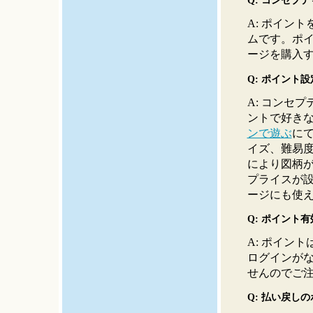
Q: コンセプ
A: ポイン
ムです。ポ
ージを購入
Q: ポイント
A: コンセ
ントで好き
ンで遊ぶ
に
イズ、難易
により図柄
プライスが
ージにも使
Q: ポイント
A: ポイン
ログインが
せんのでご
Q: 払い戻し