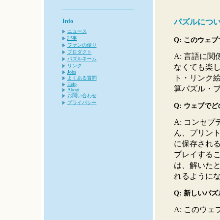
Info
パズルにつ
ニュース
記事
Q: このウェ
ファンの便り
プロダクト
A: 言語に
パズルネーム
なくても楽
リンク
Jobs
ト・リンク
よくある質問
Help
算パズル・
About
お問い合わせ
プライバシー
Q: ウェブで
A: コンセ
ん、プリン
に保存され
プレイする
は、解いた
れるように
Q: 新しいパ
A: このウ