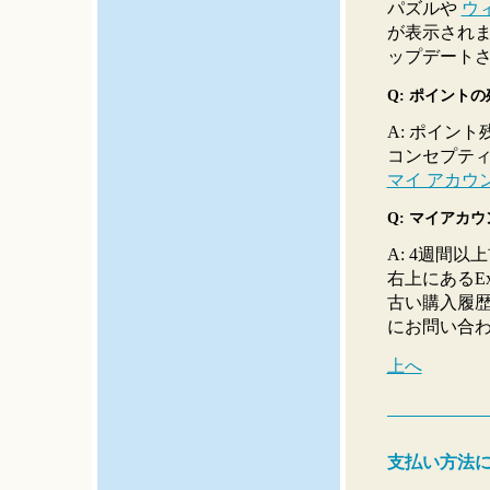
パズルや
ウ
が表示され
ップデート
Q: ポイント
A: ポイント残
コンセプテ
マイ アカウ
Q: マイアカ
A: 4週間
右上にあるE
古い購入履
にお問い合
上へ
支払い方法