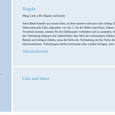
Regeln
Mega Link-a-Pix Regeln sind leicht:
Jedes Rätsel besteht aus einem Gitter, in dem mehrere schwarze oder farbige 
Dabei steht jede Zahl, abgesehen von der 1, für die Hälfte eines Paars. Damit 
Vorschein kommt, müssen Sie die Zahlenpaare verbinden und so ausmalen, das
der Verkettung inklusive der Zahlenfelder dem Wert der verbundenen Zahlen e
Rätseln mit farbigen Zahlen, muss die Farbe der Verbindung mit der Farbe d
übereinstimmen. Verkettungen dürfen horizontal oder vertikal erfolgen, aber 
Siehe Link-a-Pix Regeln
Like and share