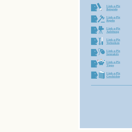
Link-a-Pix
Beispiele
Link-a-Pix
Regeln
Link-a-Pix
Anleitung
Link-a-Pix
Techniken
Link-a-Pix
Interaktiv
Link-a-Pix
Tipps
Link-a-Pix
Geschichte