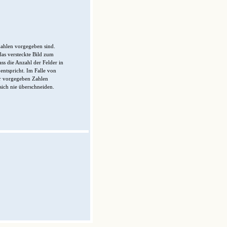
Zahlen vorgegeben sind.
das versteckte Bild zum
s die Anzahl der Felder in
ntspricht. Im Falle von
er vorgegeben Zahlen
sich nie überschneiden.