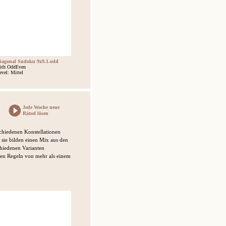
iagonal Sudoku 9x9.1.odd
ith OddEven
evel: Mittel
Jede Woche neue
Rätsel lösen
schiedenen Konstellationen
 sie bilden einen Mix aus den
chiedenen Varianten
 den Regeln von mehr als einem