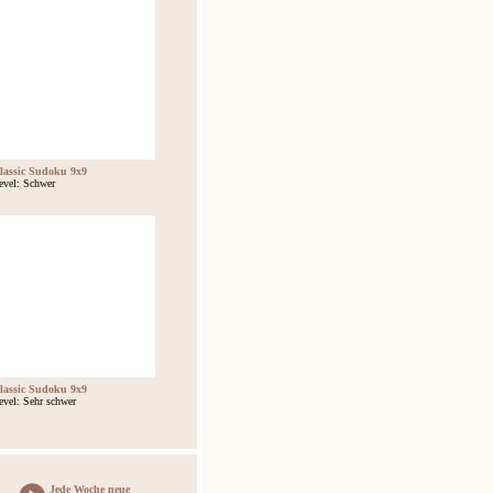
lassic Sudoku 9x9
evel: Schwer
lassic Sudoku 9x9
evel: Sehr schwer
Jede Woche neue