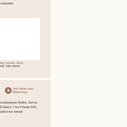
l vorkommt.
ega Sudoku 16x16
evel: Sehr schwer
Jede Woche neue
Rätsel lösen
rschiedenen Stellen. Ziel ist
6-Gitter), 1 bis 9 (beim 9x9-
Quadrat nur einmal