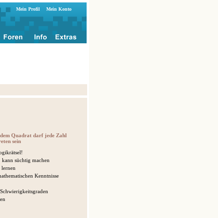
Mein Profil
Mein Konto
jedem Quadrat darf jede Zahl
eten sein
gikrätsel!
, kann süchtig machen
 lernen
mathematischen Kenntnisse
 Schwierigkeitsgraden
ken