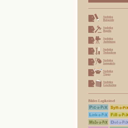
Sudoku
Beispiele
Sudoku
Regeln
Sudoku
Anleitung
Sudoku
Techniken
Sudoku
Interaktiv
Sudoku
Tipps
Sudoku
Geschichte
Bilder-Logikrätsel