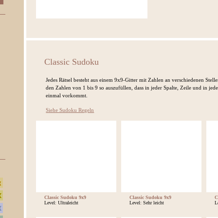
Classic Sudoku
Jedes Rätsel besteht aus einem 9x9-Gitter mit Zahlen an verschiedenen Stellen.
den Zahlen von 1 bis 9 so auszufüllen, dass in jeder Spalte, Zeile und in j
einmal vorkommt.
Siehe Sudoku Regeln
Classic Sudoku 9x9
Classic Sudoku 9x9
C
Level: Ultraleicht
Level: Sehr leicht
L