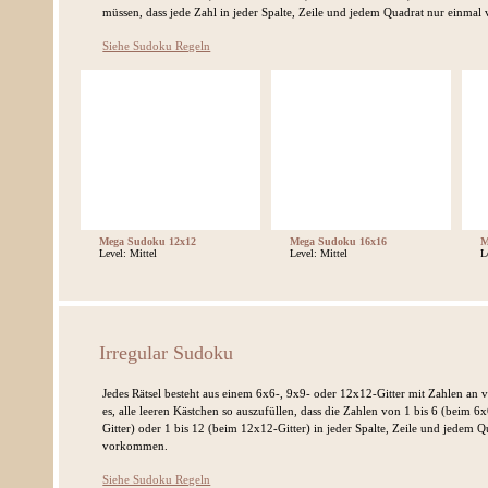
müssen, dass jede Zahl in jeder Spalte, Zeile und jedem Quadrat nur einma
Siehe Sudoku Regeln
Mega Sudoku 12x12
Mega Sudoku 16x16
M
Level: Mittel
Level: Mittel
L
Irregular Sudoku
Jedes Rätsel besteht aus einem 6x6-, 9x9- oder 12x12-Gitter mit Zahlen an ve
es, alle leeren Kästchen so auszufüllen, dass die Zahlen von 1 bis 6 (beim 6x
Gitter) oder 1 bis 12 (beim 12x12-Gitter) in jeder Spalte, Zeile und jedem 
vorkommen.
Siehe Sudoku Regeln