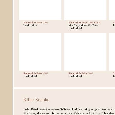
Samurai Sudoku 2.01
Samurai Sudoku 2.01.4.odd
S
Level: Leicht
with Diagonal and OddEven
L
Level: Mittel
Samurai Sudoku 4.01
Samurai Sudoku 5.01
S
Level: Mittel
Level: Mittel
L
Killer Sudoku
Jedes Rätsel besteht aus einem 9x9-Sudoku-Gitter mit grau gefärbten Berei
Ziel ist es, alle leeren Kästchen so mit den Zahlen von 1 bis 9 zu füllen, dass