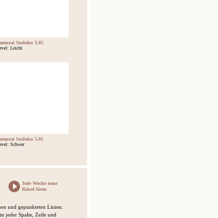
amurai Sudoku 3.05
evel: Leicht
amurai Sudoku 5.01
evel: Schwer
Jede Woche neue
Rätsel lösen
chen und gepunkteten Linien.
 in jeder Spalte, Zeile und