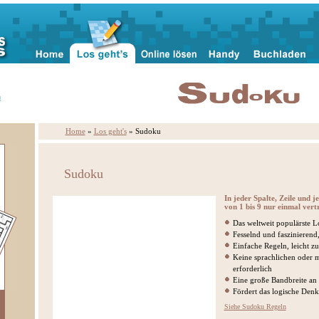
n
Home
»
Los geht's
» Sudoku
Sudoku
In jeder Spalte, Zeile und 
von 1 bis 9 nur einmal vertr
Das weltweit populärste Lo
Fesselnd und faszinierend
Einfache Regeln, leicht zu
Keine sprachlichen oder 
erforderlich
Eine große Bandbreite an
Fördert das logische Den
Siehe Sudoku Regeln