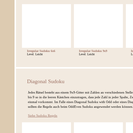
Irregular Sudoku 6x6
Irregular Sudoku 9x9
I
Level: Leicht
Level: Leicht
L
Diagonal Sudoku
Jedes Rätsel besteht aus einem 9x9-Gitter mit Zahlen an verschiedenen Stellen
bis 9 so in die leeren Kästchen einzutragen, dass jede Zahl in jeder Spalte, 
einmal vorkommt. Im Falle eines Diagonal Sudoku with Odd oder eines Di
sollten die Regeln auch beim OddEven Sudoku angewendet werden können
Siehe Sudoku Regeln