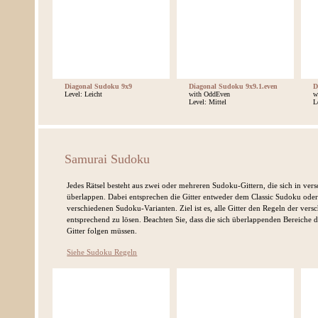
Diagonal Sudoku 9x9
Diagonal Sudoku 9x9.1.even
D
Level: Leicht
with OddEven
w
Level: Mittel
L
Samurai Sudoku
Jedes Rätsel besteht aus zwei oder mehreren Sudoku-Gittern, die sich in ver
überlappen. Dabei entsprechen die Gitter entweder dem Classic Sudoku oder
verschiedenen Sudoku-Varianten. Ziel ist es, alle Gitter den Regeln der vers
entsprechend zu lösen. Beachten Sie, dass die sich überlappenden Bereiche
Gitter folgen müssen.
Siehe Sudoku Regeln