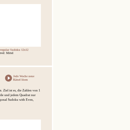
rregular Sudoku 12x12
evel: Mittel
Jede Woche neue
Rätsel lösen
. Ziel ist es, die Zahlen von 1
Zeile und jedem Quadrat nur
agonal Sudoku with Even,
.