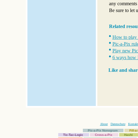
any comments o
Be sure to let
Related resou
How to play P
Pic-a-Pix rul
Play new Pic
6 ways how P
Like and shar
About
Datenschutz
Kontakt
Pic-a-Pix Nonogram
Fill-
Tic-Tac-Logic
Cross-a-Pix
Hashi