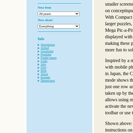
smaller screens
News from
on conceptispu
With Compact
News about
larger puzzles,
Mega Pic-a-Pi
displayed with
Info
making these p
Neuigkeiten
Artikel
more fun to sol
Geschichte
Produkte
Puzzle names
Inspired by a 
Links
Jobs
with mobile p
FAQ
Hilfe
in Japan, the 
About
Kontakt
mode shows the
Datenschutz
just one row a
taken up by the
allows using m
activate the n
toolbar or use
Shown above: 
instructions on