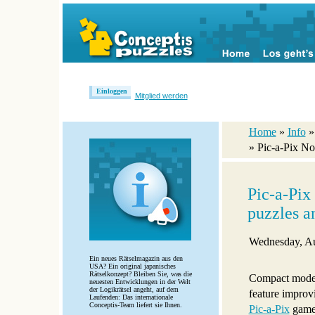
Einloggen
Mitglied werden
Home
»
Info
» Pic-a-Pix N
Pic-a-Pix
puzzles a
Wednesday, Au
Ein neues Rätselmagazin aus den
USA? Ein original japanisches
Rätselkonzept? Bleiben Sie, was die
Compact mode
neuesten Entwicklungen in der Welt
der Logikrätsel angeht, auf dem
feature improv
Laufenden: Das internationale
Conceptis-Team liefert sie Ihnen.
Pic-a-Pix
game