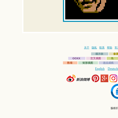
关于
隐私
联系
帮助
常
填方块
像
OOXX
交叉填图
岛
数墙
矩形填图
连点成线
English
Deutsch
版权归