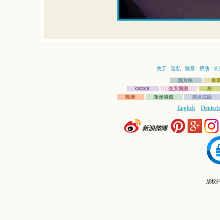
关于
隐私
联系
帮助
常
填方块
像
OOXX
交叉填图
岛
数墙
矩形填图
连点成线
English
Deutsch
版权归