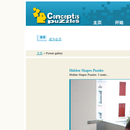
登录
成为会员
主页
» Picture gallery
Hidden Shapes Puzzles
Hidden Shapes Puzzles: I create...