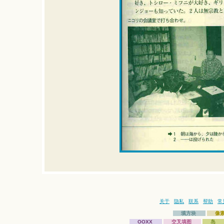
关于
隐私
联系
帮助
常
填方块
像
OOXX
交叉填图
岛