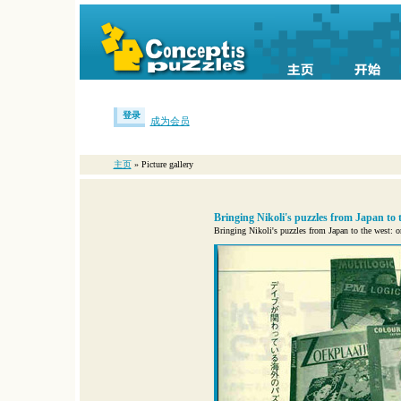
登录
成为会员
主页
» Picture gallery
Bringing Nikoli's puzzles from Japan to 
Bringing Nikoli's puzzles from Japan to the west: o