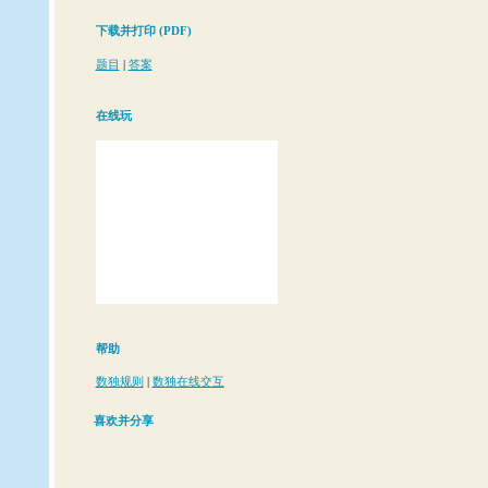
下载并打印 (PDF)
题目
|
答案
在线玩
帮助
数独规则
|
数独在线交互
喜欢并分享