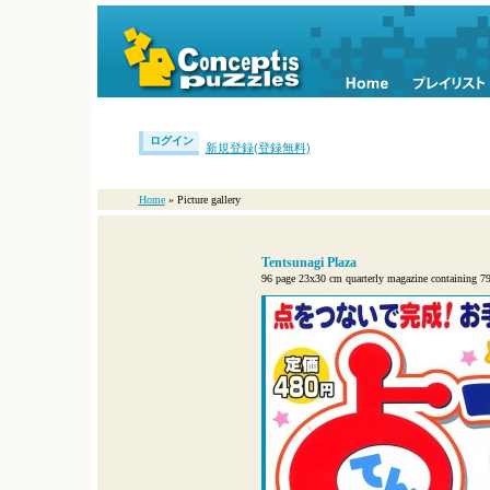
ログイン
新規登録(登録無料)
Home
» Picture gallery
Tentsunagi Plaza
96 page 23x30 cm quarterly magazine containing 79 D