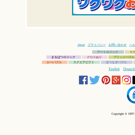
About
プライバシー
お問い合わせ
ヘ
アートロジック
モ
まるばつロジック
クロスぬり
ブリッジパズル
かべパズル
スクエアピクト
点つなぎパズル
English
Deutsch
Copyright © 1997-2