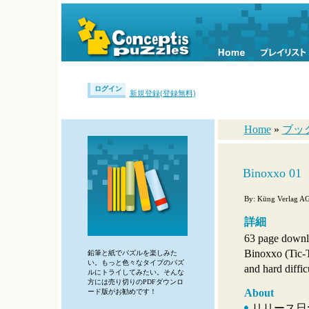
ログイン
新規登録(登録無料)
Home
»
ブッ
Binoxxo 01
By: Küng Verlag A
詳細
63 page downl
Binoxxo (Tic-T
鉛筆と紙でパズルを楽しみた
い。もっと色々なタイプのパズ
and hard diffic
ルにトライしてみたい。そんな
方には売り切りのPDFダウンロ
About
ード版がお勧めです！
リリース日: Au