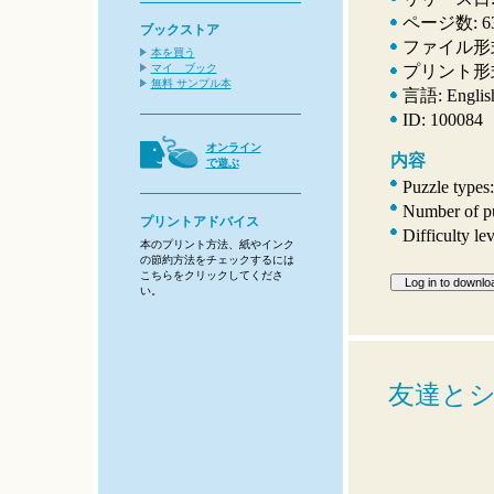
ページ数: 6
ブックストア
ファイル形式
本を買う
マイ ブック
プリント形式: A
無料 サンプル本
言語: English
ID: 100084
オンライン
内容
で遊ぶ
Puzzle types
Number of pu
プリントアドバイス
Difficulty le
本のプリント方法、紙やインク
の節約方法をチェックするには
こちらをクリックしてくださ
い。
友達と