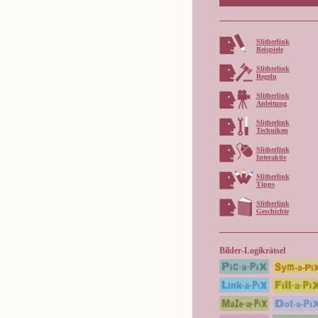
Slitherlink
Beispiele
Slitherlink
Regeln
Slitherlink
Anleitung
Slitherlink
Techniken
Slitherlink
Interaktiv
Slitherlink
Tipps
Slitherlink
Geschichte
Bilder-Logikrätsel