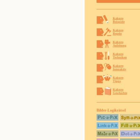
Kakuro
Beispiele
Kakuro
Regeln
Kakuro
Anleitung
Kakuro
Techniken
Kakuro
Interaktiv
Kakuro
Tipps
Kakuro
Geschichte
Bilder-Logikrätsel