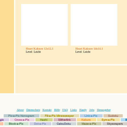
Heart Kakuro 12x12.1
Heart Kakuro 14x14.1
Level: Leicht
Level: Leicht
About
Datenschutz
Kontakt
Hilfe
FAQ
Links
Handy
Jobs
Herausgeber
Pic-a-Pix Nonogram
Fill-a-Pix Minesweeper
Link-a-Pix
Sudoku
gic
Cross-a-Pix
Hashi
Slitherlink
Kakuro
Sym-a-Pix
B
Block-a-Pix
Dot-a-Pix
CalcuDoku
Maze-a-Pix
Skyscrapers