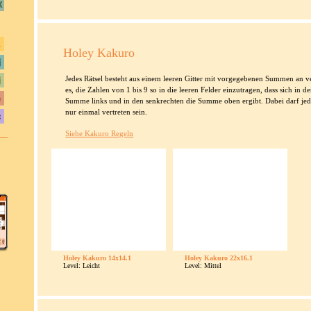
Holey Kakuro
Jedes Rätsel besteht aus einem leeren Gitter mit vorgegebenen Summen an ver
es, die Zahlen von 1 bis 9 so in die leeren Felder einzutragen, dass sich in
Summe links und in den senkrechten die Summe oben ergibt. Dabei darf jed
nur einmal vertreten sein.
Siehe Kakuro Regeln
Holey Kakuro 14x14.1
Holey Kakuro 22x16.1
Level: Leicht
Level: Mittel