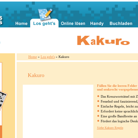
n
Home
»
Los geht's
» Kakuro
Kakuro
Füllen Sie die leeren Felder
und senkrecht vorgegeben
Das Kreuzworträtsel mit 
Fesselnd und faszinierend
Einfache Regeln, leicht zu
Erfordert keine sprachlic
Eine große Bandbreite an
Fördert das logische Den
Siehe Kakuro Regeln