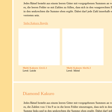
Jedes Rätsel besteht aus einem leeren Gitter mit vorgegebenen Summen an ver
es, die leeren Felder so mit Zahlen zu füllen, dass sich in den waagerechte
in den senkrechten die Summe oben ergibt. Dabei darf jede Zahl innerhalb 
vertreten sein.
Siehe Kakuro Regeln
Multi Kakuro 12x12.1
Multi Kakuro 16x16.3
Level: Leicht
Level: Mittel
Diamond Kakuro
Jedes Rätsel besteht aus einem leeren Gitter mit vorgegebenen Summen an ver
es, die Zahlen von 1 bis 9 so in die leren Felder einzutragen, dass sich in 
Summe links und in den senkrechten die Summe oben ergibt. Dabei darf jed