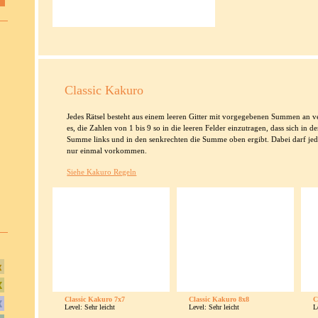
Classic Kakuro
Jedes Rätsel besteht aus einem leeren Gitter mit vorgegebenen Summen an ver
es, die Zahlen von 1 bis 9 so in die leeren Felder einzutragen, dass sich in
Summe links und in den senkrechten die Summe oben ergibt. Dabei darf jed
nur einmal vorkommen.
Siehe Kakuro Regeln
Classic Kakuro 7x7
Classic Kakuro 8x8
C
Level: Sehr leicht
Level: Sehr leicht
L