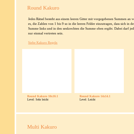
Round Kakuro
Jedes Rätsel besteht aus einem leeren Gitter mit vorgegebenen Summen an ver
es, die Zahlen von 1 bis 9 so in die leeren Felder einzutragen, dass sich in
Summe links und in den senkrechten die Summe oben ergibt. Dabei darf jed
nur einmal vertreten sein.
Siehe Kakuro Regeln
Round Kakuro 10x10.1
Round Kakuro 14x14.1
Level: Sehr leicht
Level: Leicht
Multi Kakuro