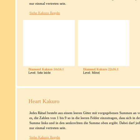
nur einmal vertreten sein.
Siehe Kakuro Regeln
Diamond Kakuro 14x14.1
Diamond Kakuro 22x16.1
Level: Sehr leicht
Level: Mittel
Heart Kakuro
Jedes Rätsel besteht aus einem leeren Gitter mit vorgegebenen Summen an ver
es, die Zahlen von 1 bis 9 so in die leeren Felder einzutragen, dass sich in
Summe links und in den senkrechten die Summe oben ergibt. Dabei darf jed
nur einmal vertreten sein.
Siehe Kakuro Regeln