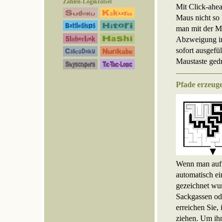
Zahlen-Logikrätsel
Mit Click-ahea
Maus nicht so 
man mit der M
Abzweigung ir
sofort ausgefü
Maustaste gedr
Pfade erzeug
Wenn man auf e
automatisch ei
gezeichnet wu
Sackgassen od
erreichen Sie,
ziehen. Um ihn