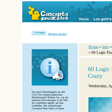
Einloggen
Mitglied werden
Home
»
Info
» 60 Logic Pu
60 Logic 
Crazy
Wednesday, Ap
Ein neues Rätselmagazin aus den
USA? Ein original japanisches
Rätselkonzept? Bleiben Sie, was die
neuesten Entwicklungen in der Welt
der Logikrätsel angeht, auf dem
Laufenden: Das internationale
Conceptis-Team liefert sie Ihnen.