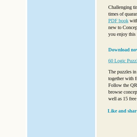
Challenging ti
times of quaran
PDF book
with
new to Concepti
you enjoy this 
Download no
60 Logic Puzz
The puzzles in
together with 
Follow the QR 
browse concept
well as 15 fre
Like and shar