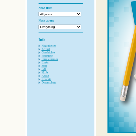
News from
News about
Info
Neuigkeiten
Artikel
Geschichte
Produkte
Puzzle names
Links
Jobs
FAQ
Hilfe
About
Kontakt
Datenschutz