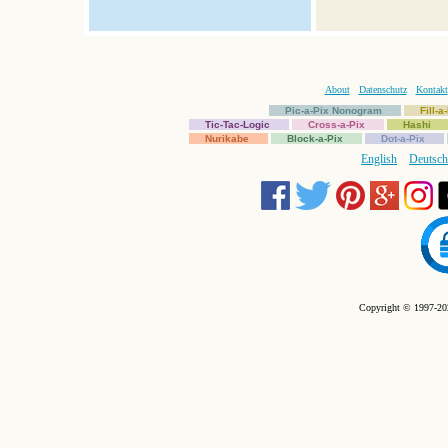
About
Datenschutz
Kontakt
Pic-a-Pix Nonogram
Fill-
Tic-Tac-Logic
Cross-a-Pix
Hashi
Nurikabe
Block-a-Pix
Dot-a-Pix
English
Deutsch
Copyright © 1997-202