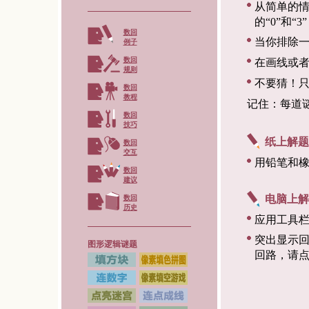
从简单的情
的“0”和“
数回
当你排除一
例子
数回
在画线或者
规则
不要猜！
数回
教程
记住：每道
数回
技巧
纸上解题
数回
交互
用铅笔和
数回
建议
电脑上解
数回
历史
应用工具
突出显示
图形逻辑谜题
回路，请