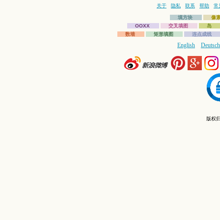
关于
隐私
联系
帮助
常
填方块
像
OOXX
交叉填图
岛
数墙
矩形填图
连点成线
English
Deutsch
版权归