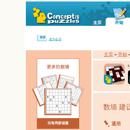
登录
成为会员
主页
»
开始
E
数墙 建
玩每周新谜题
通用