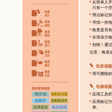
从简单入手
只有一个
数墙
用点标记
例子
数墙
寻找一些
规则
检查是否有
数墙
教程
在填涂方
数墙
别猜！通
技巧
注意：每道
数墙
交互
数墙
建议
纸质谜题
数墙
用可擦除
历史
电脑谜题
图形逻辑谜题
应用工具
应用标记
体。