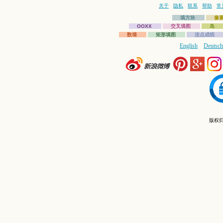
关于
隐私
联系
帮助
常
填方块
像
OOXX
交叉填图
岛
数墙
矩形填图
连点成线
English
Deutsch
版权归