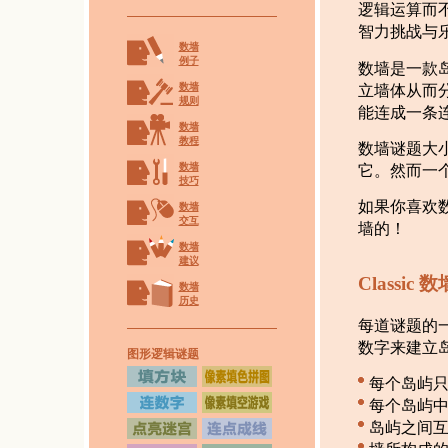
逻辑运算而
智力挑战与
数墙
例子
数墙是一款
数墙
立墙体从而
规则
能连成一条
数墙
教程
数墙谜题大
数墙
它。然而一个
技巧
如果你喜欢
数墙
交互
墙的！
数墙
建议
Classic 数
数墙
历史
每道谜题的
数字来建立岛
图形逻辑谜题
每个岛屿
每个岛屿
岛屿之间互