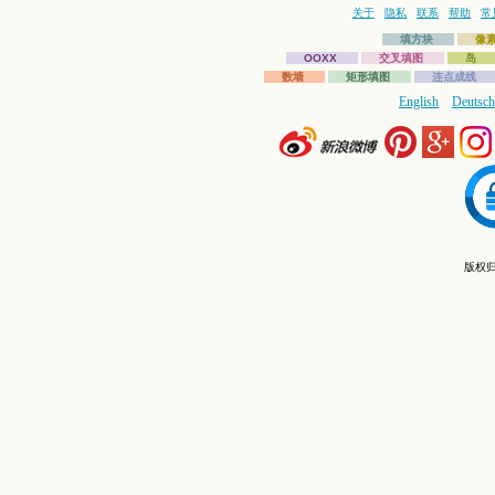
关于
隐私
联系
帮助
常
填方块
像
OOXX
交叉填图
岛
数墙
矩形填图
连点成线
English
Deutsch
版权归