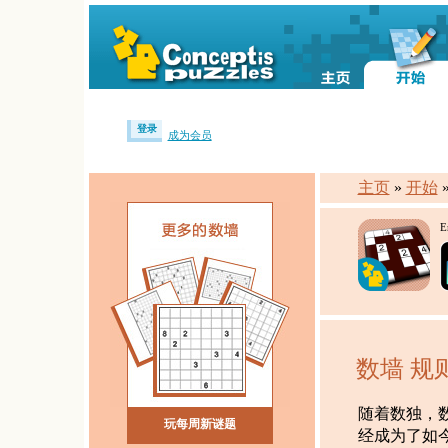
登录
成为会员
主页
»
开始
E
数墙 规
随着数独，
玩每周新谜题
经成为了如