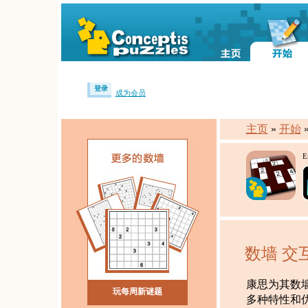
登录
成为会员
主页
»
开始
E
数墙 交
康思为其数
玩每周新谜题
多种特性和