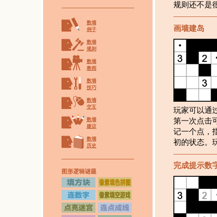
规则还不是
数墙
画墙建岛
例子
数墙
规则
数墙
教程
数墙
技巧
数墙
交互
玩家可以通
第一次点击
数墙
建议
记一个点，
数墙
初的状态。
历史
完成提示数
图形逻辑谜题