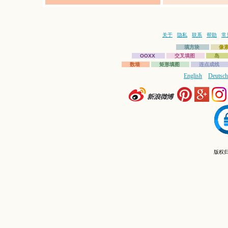
关于
隐私
联系
帮助
常
填方块
像
OOXX
交叉填图
岛
数墙
矩形填图
连点成线
English
Deutsch
版权归