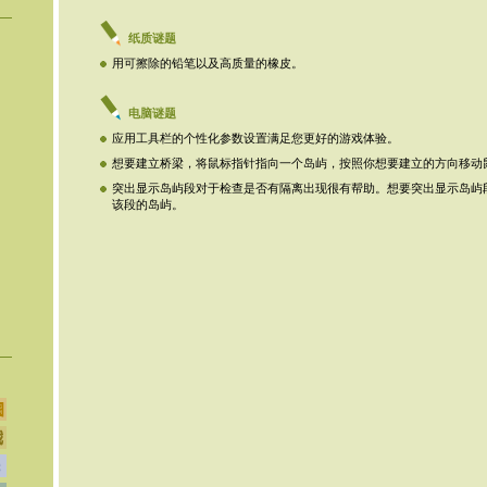
纸质谜题
用可擦除的铅笔以及高质量的橡皮。
电脑谜题
应用工具栏的个性化参数设置满足您更好的游戏体验。
想要建立桥梁，将鼠标指针指向一个岛屿，按照你想要建立的方向移动
突出显示岛屿段对于检查是否有隔离出现很有帮助。想要突出显示岛屿
该段的岛屿。