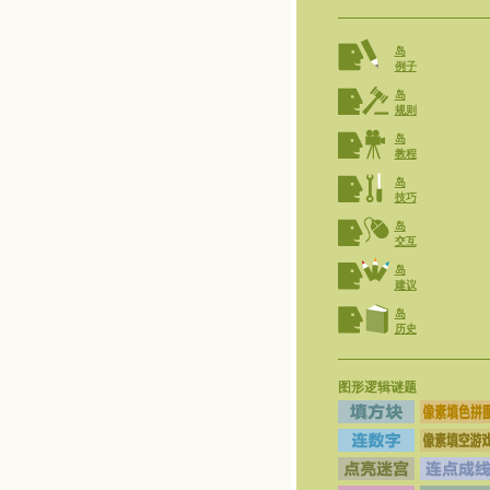
岛
例子
岛
规则
岛
教程
岛
技巧
岛
交互
岛
建议
岛
历史
图形逻辑谜题