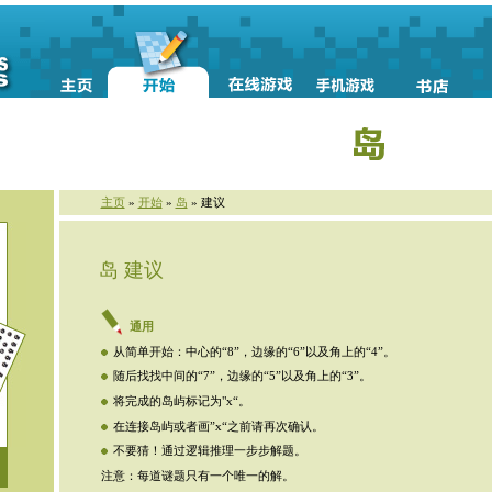
主页
»
开始
»
岛
» 建议
岛 建议
通用
从简单开始：中心的“8”，边缘的“6”以及角上的“4”。
随后找找中间的“7”，边缘的“5”以及角上的“3”。
将完成的岛屿标记为"x“。
在连接岛屿或者画”x“之前请再次确认。
不要猜！通过逻辑推理一步步解题。
注意：每道谜题只有一个唯一的解。