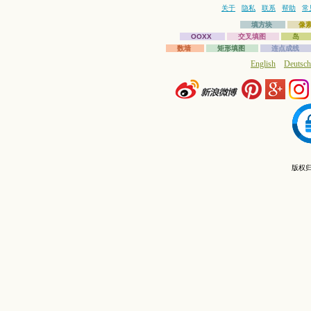
关于
隐私
联系
帮助
常
填方块
像
OOXX
交叉填图
岛
数墙
矩形填图
连点成线
English
Deutsch
版权归