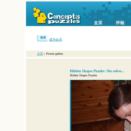
登录
成为会员
主页
» Picture gallery
Hidden Shapes Puzzles: She solves...
Hidden Shapes Puzzles