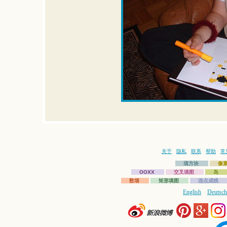
关于
隐私
联系
帮助
常
填方块
像
OOXX
交叉填图
岛
数墙
矩形填图
连点成线
English
Deutsch