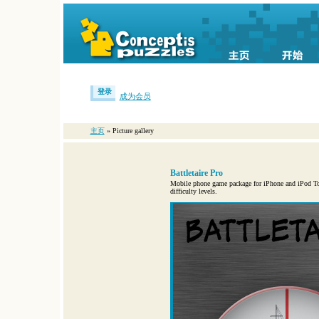
登录
成为会员
主页
» Picture gallery
Battletaire Pro
Mobile phone game package for iPhone and iPod Touc
difficulty levels.