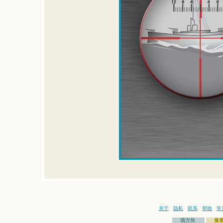
关于
隐私
联系
帮助
常
填方块
像