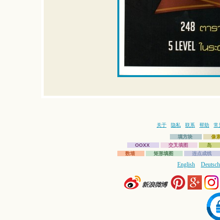
关于
隐私
联系
帮助
常
填方块
像
OOXX
交叉填图
岛
数墙
矩形填图
连点成线
English
Deutsch