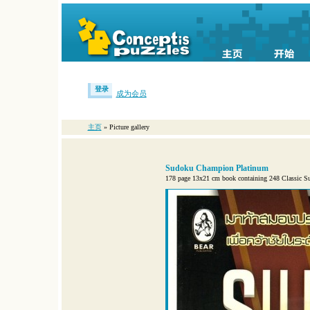
登录
成为会员
主页
» Picture gallery
Sudoku Champion Platinum
178 page 13x21 cm book containing 248 Classic Sudo