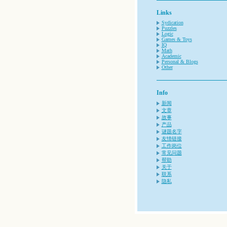
Links
Sydication
Puzzles
Logic
Games & Toys
IQ
Math
Academic
Personal & Blogs
Other
Info
新闻
文章
故事
产品
谜题名字
友情链接
工作岗位
常见问题
帮助
关于
联系
隐私