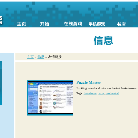
主页
»
信息
» 友情链接
Puzzle Master
Exciting wood and wire mechanical brain teasers
Tags:
brainteaser
,
wire
,
mechanical