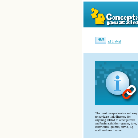
登录
成为会员
The most comprehensive and easy
to navigate link directory for
anything related to other puzzles
and brain activities - games, toys,
crosswords, quizzes, trivia, IQ,
math and much more.