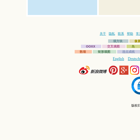
关于
隐私
联系
帮助
常
填方块
像
OOXX
交叉填图
岛
数墙
矩形填图
连点成线
English
Deutsch
版权归