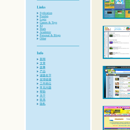
Links
Sydication
Puzzles
Logic
Games & Toys
IQ
Math
Academic
Personal & Blogs
Other
Info
新闻
文章
故事
产品
谜题名字
友情链接
工作岗位
常见问题
帮助
关于
联系
隐私