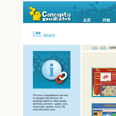
登录
成为会员
主页
»
信息
» 友情
The most comprehensive and easy
to navigate link directory for
anything related to other puzzles
and brain activities - games, toys,
crosswords, quizzes, trivia, IQ,
math and much more.