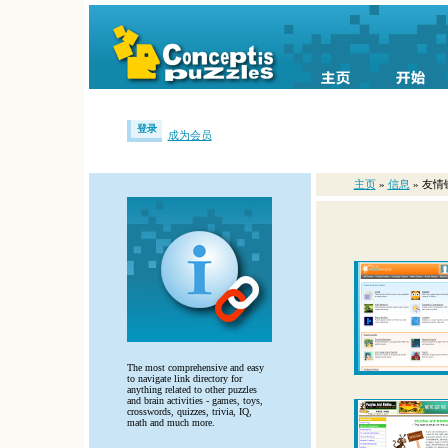
登录
成为会员
主页
»
信息
» 友情
The most comprehensive and easy
to navigate link directory for
anything related to other puzzles
and brain activities - games, toys,
crosswords, quizzes, trivia, IQ,
math and much more.