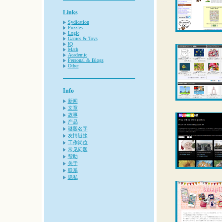
Links
Sydication
Puzzles
Logic
Games & Toys
IQ
Math
Academic
Personal & Blogs
Other
Info
新闻
文章
故事
产品
谜题名字
友情链接
工作岗位
常见问题
帮助
关于
联系
隐私