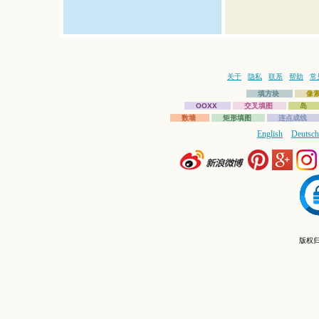
关于
隐私
联系
帮助
常
填方块
像
OOXX
交叉填图
岛
数墙
矩形填图
连点成线
English
Deutsch
版权归