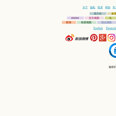
关于
隐私
联系
帮助
常
填方块
像
OOXX
交叉填图
岛
数墙
矩形填图
连点成线
English
Deutsch
版权归