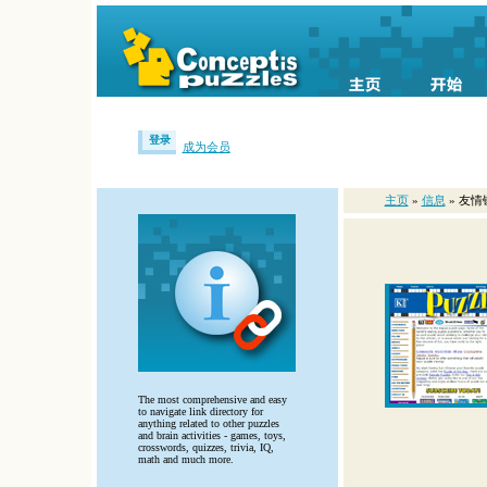
登录
成为会员
主页
»
信息
» 友情
The most comprehensive and easy
to navigate link directory for
anything related to other puzzles
and brain activities - games, toys,
crosswords, quizzes, trivia, IQ,
math and much more.