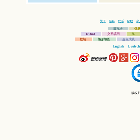
关于
隐私
联系
帮助
常
填方块
像
OOXX
交叉填图
岛
数墙
矩形填图
连点成线
English
Deutsch
版权归