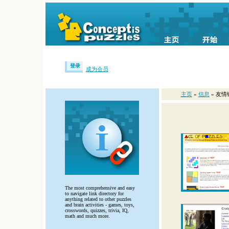
登录
成为会员
主页
»
信息
» 友情
The most comprehensive and easy
to navigate link directory for
anything related to other puzzles
and brain activities - games, toys,
crosswords, quizzes, trivia, IQ,
math and much more.