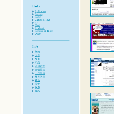
Links
Sydication
Puzzles
Logic
Games & Toys
IQ
Math
Academic
Personal & Blogs
Other
Info
新闻
文章
故事
产品
谜题名字
友情链接
工作岗位
常见问题
帮助
关于
联系
隐私