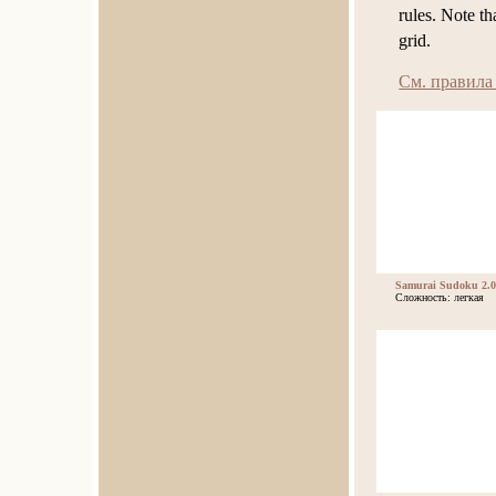
rules. Note t
grid.
См. правила
Samurai Sudoku 2.0
Сложность: легкая