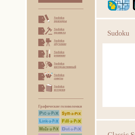
Sudoku
примеры
Sudoku
Sudoku
правила
Sudoku
обучение
Sudoku
решение
Sudoku
интерактивный
Sudoku
советы
Sudoku
история
Графические головоломки
Classic 