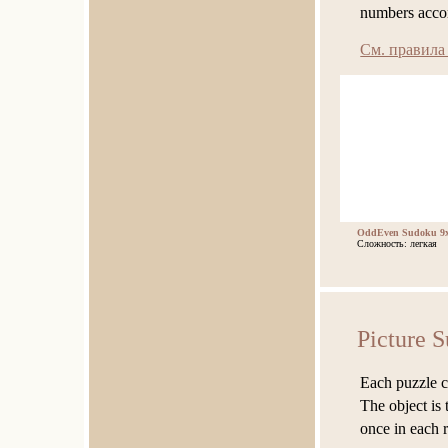
numbers accor
См. правила
OddEven Sudoku 9x
Сложность: легкая
Picture 
Each puzzle co
The object is 
once in each 