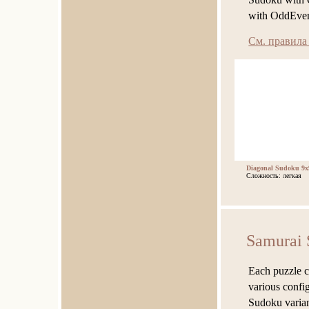
with OddEven
См. правила
Diagonal Sudoku 9x
Сложность: легкая
Samurai 
Each puzzle c
various confi
Sudoku variant