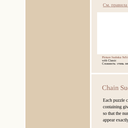
См. правила
Picture Sudoku 9x9.
with Classic
Сложность: очень ле
Chain Su
Each puzzle co
containing giv
so that the nu
appear exactl