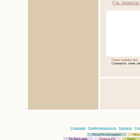
См. правила
Chain Sudoku 4x4
Сложность: очень ле
О компании
Конфиденциальность
Контакты
Спр
Pic-a-Pix Nonogram
Fill-
Tic-Tac-Logic
Cross-a-Pix
Hashi