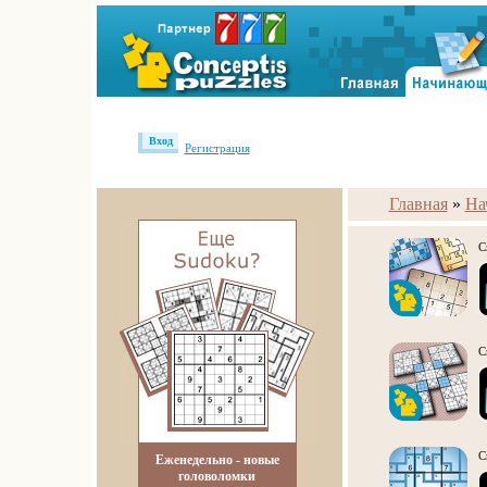
Вход
Регистрация
Главная
»
На
С
С
С
Еженедельно - новые
головоломки