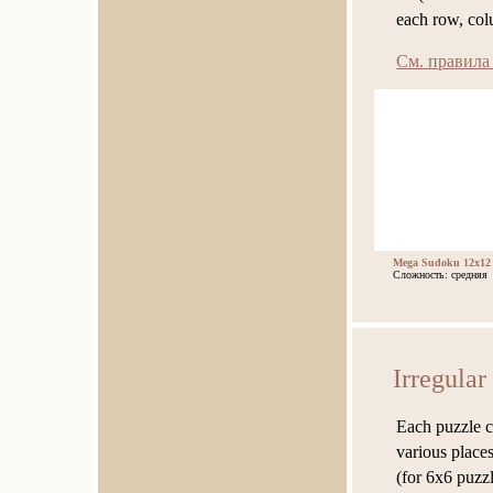
each row, co
См. правила
Mega Sudoku 12x12
Сложность: средняя
Irregula
Each puzzle c
various places
(for 6x6 puzzl