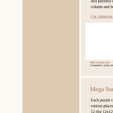
4x4 puzzles) 
column and b
См. правила
Mini Sudoku 4x4
Сложность: супер ле
Mega Su
Each puzzle c
various places
12 (for 12x12