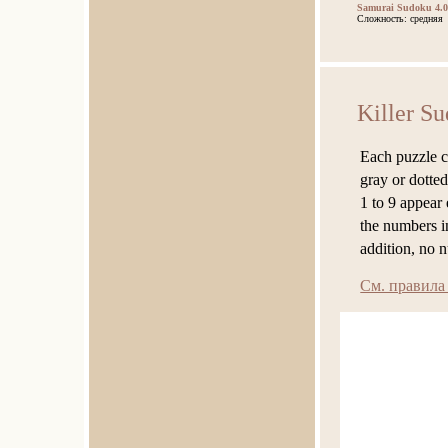
Samurai Sudoku 4.0
Сложность: средняя
Killer S
Each puzzle c
gray or dotted
1 to 9 appear
the numbers in
addition, no 
См. правила