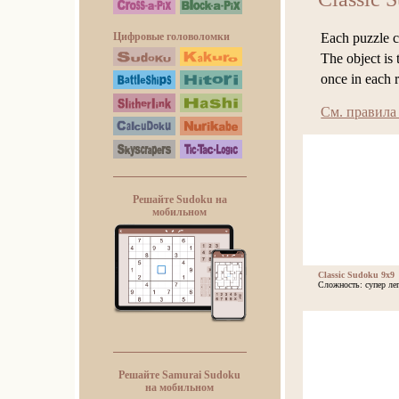
Each puzzle co
Цифровые головоломки
The object is 
once in each 
См. правила
Решайте Sudoku на
мобильном
Classic Sudoku 9x9
Сложность: супер ле
Решайте Samurai Sudoku
на мобильном