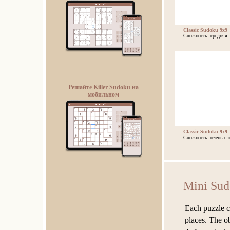
Classic Sudoku 9x9
Сложность: средняя
Решайте Killer Sudoku на
мобильном
Classic Sudoku 9x9
Сложность: очень сл
Mini Su
Each puzzle c
places. The ob