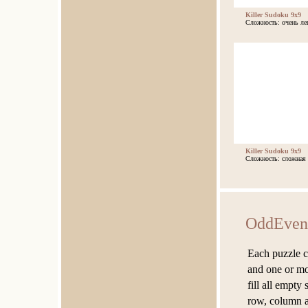
Killer Sudoku 9x9
Сложность: очень ле
Killer Sudoku 9x9
Сложность: сложная
OddEven
Each puzzle co
and one or mor
fill all empty
row, column a