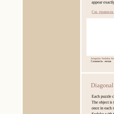
appear exactl
См. правила
Irregular Sudoku 6x
Сложность: легкая
Diagonal
Each puzzle co
The object is 
once in each 
Sudoku with 