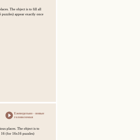
ces. The object is to fill all
6 puzzles) appear exactly once
Еженедельно - новые
головоломки
ous places. The object is to
to 16 (for 16x16 puzzles)