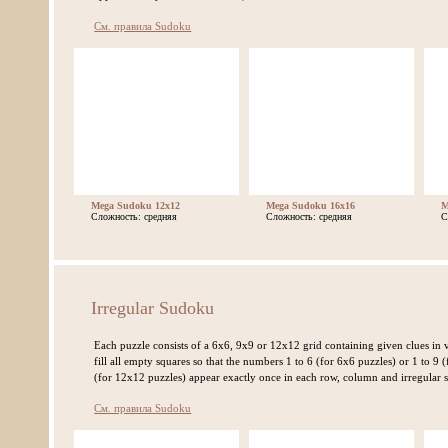
См. правила Sudoku
Mega Sudoku 12x12
Mega Sudoku 16x16
M
Сложность: средняя
Сложность: средняя
С
Irregular Sudoku
Each puzzle consists of a 6x6, 9x9 or 12x12 grid containing given clues in v
fill all empty squares so that the numbers 1 to 6 (for 6x6 puzzles) or 1 to 9 
(for 12x12 puzzles) appear exactly once in each row, column and irregular 
См. правила Sudoku