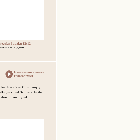
rregular Sudoku 12x12
ложность: средняя
Еженедельно - новые
головоломки
he object is to fill all empty
 diagonal and 3x3 box. In the
s should comply with