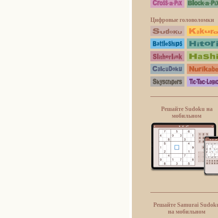
Цифровые головоломки
Решайте Sudoku на
мобильном
Решайте Samurai Sudok
на мобильном