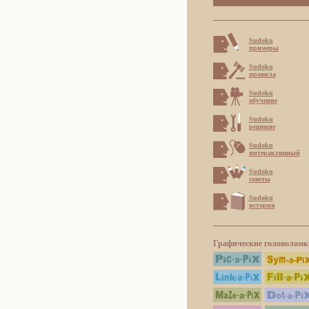
Sudoku
примеры
Sudoku
правила
Sudoku
обучение
Sudoku
решение
Sudoku
интерактивный
Sudoku
советы
Sudoku
история
Графические головоломк