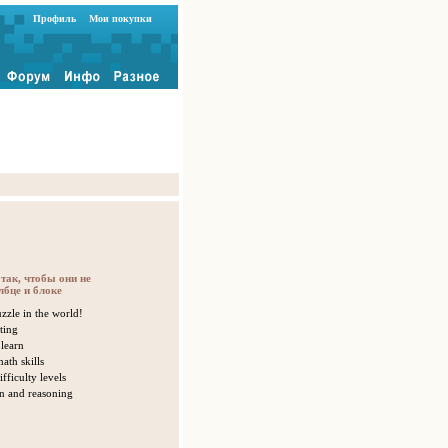
Профиль
Мои покупки
так, чтобы они не
лбце и блоке
zzle in the world!
ting
 learn
ath skills
fficulty levels
n and reasoning