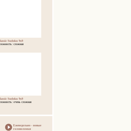
lassic Sudoku 9x9
ложность: сложная
lassic Sudoku 9x9
ложность: очень сложная
Еженедельно - новые
головоломки