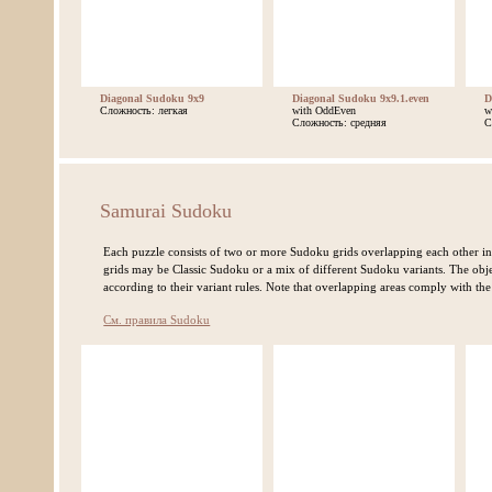
Diagonal Sudoku 9x9
Diagonal Sudoku 9x9.1.even
D
Сложность: легкая
with OddEven
w
Сложность: средняя
С
Samurai Sudoku
Each puzzle consists of two or more Sudoku grids overlapping each other in
grids may be Classic Sudoku or a mix of different Sudoku variants. The object
according to their variant rules. Note that overlapping areas comply with the
См. правила Sudoku