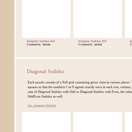
Irregular Sudoku 6x6
Irregular Sudoku 9x9
I
Сложность: легкая
Сложность: легкая
С
Diagonal Sudoku
Each puzzle consists of a 9x9 grid containing given clues in various places. T
squares so that the numbers 1 to 9 appear exactly once in each row, column,
case of Diagonal Sudoku with Odd or Diagonal Sudoku with Even, the rule
OddEven Sudoku as well.
См. правила Sudoku