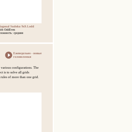
iagonal Sudoku 9x9.1.odd
ith OddEven
ложность: средняя
Еженедельно - новые
головоломки
 various configurations. The
 is to solve all grids
 rules of more than one grid.