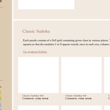
Classic Sudoku
Each puzzle consists of a 9x9 grid containing given clues in various places. T
squares so that the numbers 1 to 9 appear exactly once in each row, column
См. правила Sudoku
и
Classic Sudoku 9x9
Classic Sudoku 9x9
C
Сложность: супер легкая
Сложность: очень легкая
С