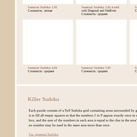
Samurai Sudoku 2.01
Samurai Sudoku 2.01.4.odd
S
Сложность: легкая
with Diagonal and OddEven
С
Сложность: средняя
Samurai Sudoku 4.01
Samurai Sudoku 5.01
S
Сложность: средняя
Сложность: средняя
С
Killer Sudoku
Each puzzle consists of a 9x9 Sudoku grid containing areas surrounded by gr
is to fill all empty squares so that the numbers 1 to 9 appear exactly once 
box, and the sum of the numbers in each area is equal to the clue in the area’s
no number may be used in the same area more than once.
См. правила Sudoku