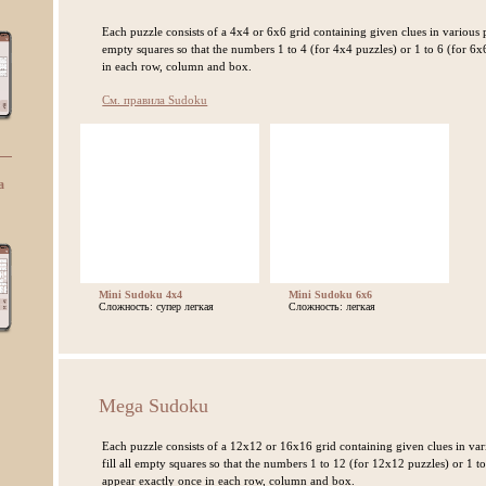
Each puzzle consists of a 4x4 or 6x6 grid containing given clues in various pla
empty squares so that the numbers 1 to 4 (for 4x4 puzzles) or 1 to 6 (for 6x
in each row, column and box.
См. правила Sudoku
а
Mini Sudoku 4x4
Mini Sudoku 6x6
Сложность: супер легкая
Сложность: легкая
Mega Sudoku
Each puzzle consists of a 12x12 or 16x16 grid containing given clues in vari
fill all empty squares so that the numbers 1 to 12 (for 12x12 puzzles) or 1 
appear exactly once in each row, column and box.