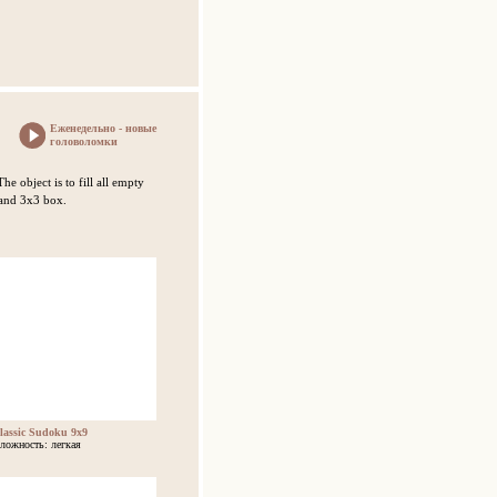
Еженедельно - новые
головоломки
he object is to fill all empty
 and 3x3 box.
lassic Sudoku 9x9
ложность: легкая