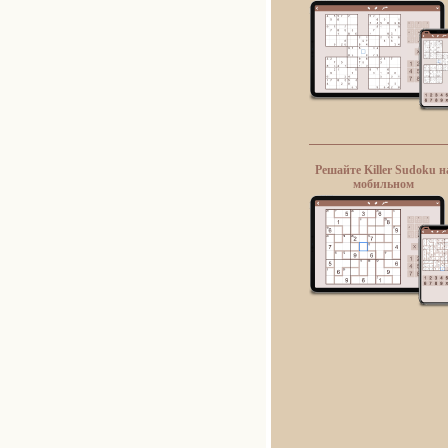
Решайте Killer Sudoku н
мобильном