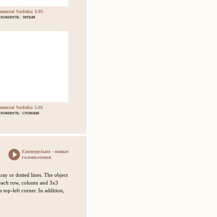
amurai Sudoku 3.05
ложность: легкая
amurai Sudoku 5.01
ложность: сложная
Еженедельно - новые
головоломки
ay or dotted lines. The object
in each row, column and 3x3
 top-left corner. In addition,