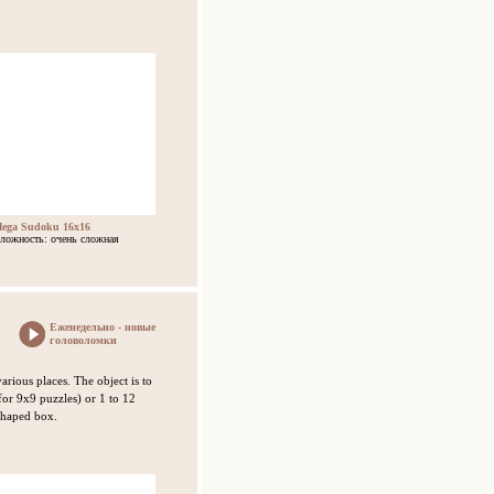
ega Sudoku 16x16
ложность: очень сложная
Еженедельно - новые
головоломки
arious places. The object is to
(for 9x9 puzzles) or 1 to 12
shaped box.