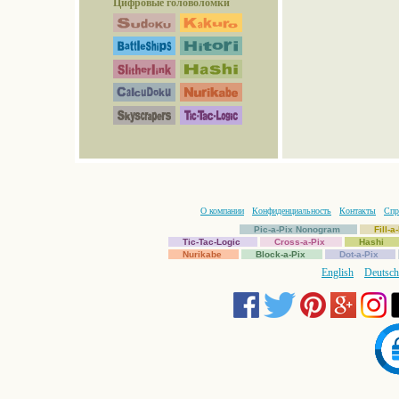
Цифровые головоломки
О компании
Конфиденциальность
Контакты
Спр
Pic-a-Pix Nonogram
Fill-
Tic-Tac-Logic
Cross-a-Pix
Hashi
Nurikabe
Block-a-Pix
Dot-a-Pix
English
Deutsch