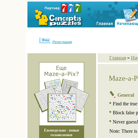
Вход
Регистрация
Главная
»
На
Maze-a-P
General
Find the tru
Block false 
Never guess! 
Еженедельно - новые
Note: There is
головоломки