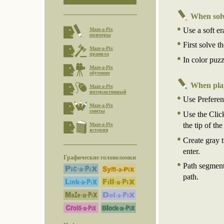
When sol
Use a soft er
Maze-a-Pix
примеры
First solve t
Maze-a-Pix
правила
In color puzz
Maze-a-Pix
обучение
When pla
Maze-a-Pix
интерактивный
Use Preferenc
Maze-a-Pix
советы
Use the Click
the tip of th
Maze-a-Pix
история
Create gray t
enter.
Графические головоломки
Path segment
path.