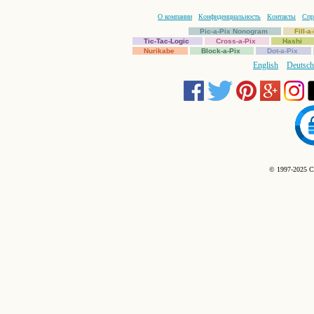
О компании
Конфиденциальность
Контакты
Спр
Pic-a-Pix Nonogram
Fill-
Tic-Tac-Logic
Cross-a-Pix
Hashi
Nurikabe
Block-a-Pix
Dot-a-Pix
English
Deutsch
© 1997-2025 C