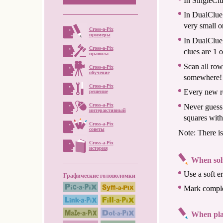
In SingleClu
In DualClue 
very small o
Cross-a-Pix
примеры
In DualClue
Cross-a-Pix
clues are 1 o
правила
Scan all row
Cross-a-Pix
обучение
somewhere!
Cross-a-Pix
Every new re
решение
Cross-a-Pix
Never guess!
интерактивный
squares with
Cross-a-Pix
советы
Note: There is
Cross-a-Pix
история
When sol
Use a soft er
Графические головоломки
Mark complet
When pla