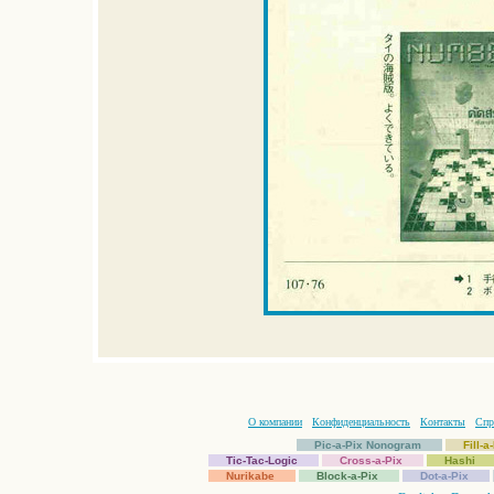
О компании
Конфиденциальность
Контакты
Спр
Pic-a-Pix Nonogram
Fill-
Tic-Tac-Logic
Cross-a-Pix
Hashi
Nurikabe
Block-a-Pix
Dot-a-Pix